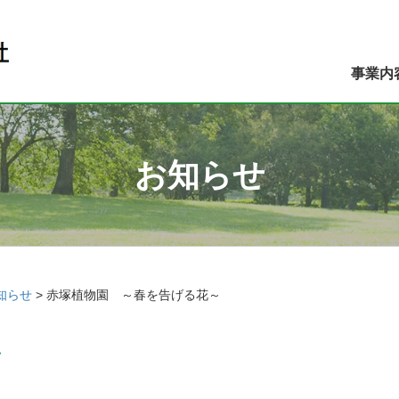
事業内
お知らせ
知らせ
>
赤塚植物園 ～春を告げる花～
～