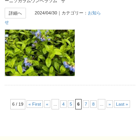
ーニソガラムウンベラツム サ
2024/04/30
｜カテゴリー：
お知ら
詳細へ
せ
6 / 19
« First
«
...
4
5
6
7
8
...
»
Last »