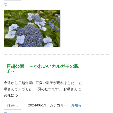
せ
戸越公園 ～かわいいカルガモの親
子～
今週から戸越公園に可愛い親子が現れました。 お
母さんカルガモと、3羽のヒナです。 お母さんに
必死につ
2024/06/13
｜カテゴリー：
お知ら
詳細へ
せ